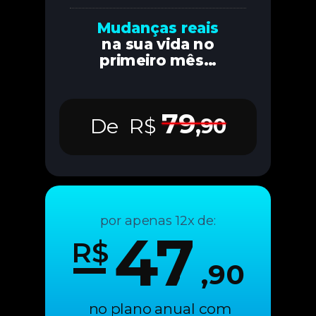
Mudanças reais
na sua vida no
primeiro mês...
79
De
R$
,90
por apenas 12x de:
47
R$
,90
no plano anual com