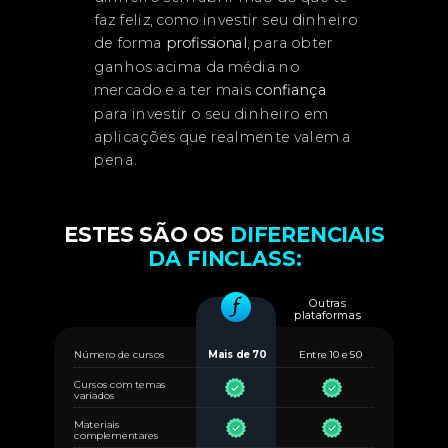
faz feliz, como investir seu dinheiro
de forma
profissional
, para obter
ganhos acima da média no
mercado e a ter mais
confiança
para investir o seu dinheiro em
aplicações que realmente valem a
pena.
ESTES SÃO OS
DIFERENCIAIS
DA FINCLASS
:
Outras
plataformas
Número de cursos
Mais de 70
Entre 10 e 50
Cursos com temas
variados
Materiais
complementares