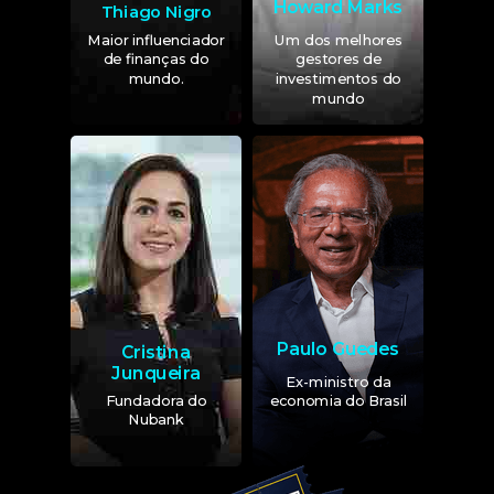
Howard Marks
Thiago Nigro
Maior influenciador
Um dos melhores
de finanças do
gestores de
mundo.
investimentos do
mundo
Paulo Guedes
Cristina
Junqueira
Ex-ministro da
Fundadora do
economia do Brasil
Nubank