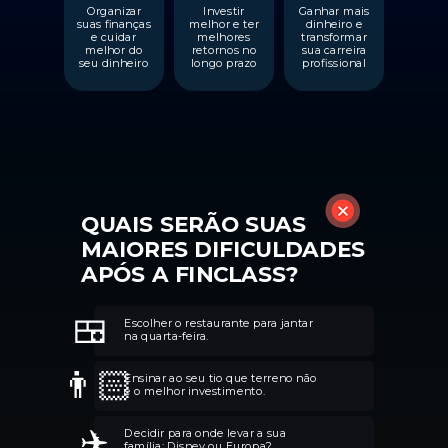
Organizar
Investir
Ganhar mais
suas finanças
melhor e ter
dinheiro e
e cuidar
melhores
transformar
melhor do
retornos no
sua carreira
seu dinheiro
longo prazo
profissional
QUAIS SERÃO SUAS
MAIORES DIFICULDADES
APÓS A FINCLASS?
🍱
Escolher o restaurante para jantar
na quarta-feira.
👨🏻
Ensinar ao seu tio que terreno não
é o melhor investimento.
✈️
Decidir para onde levar a sua
família: Disney ou Europa?