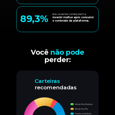
dos usuários começaram a
89,3%
investir melhor após consumir
o conteúdo da plataforma.
Você
não pode
perder:
Carteiras
recomendadas