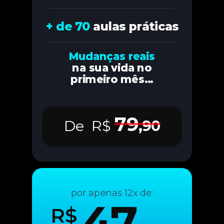
+ de 70
aulas práticas
Mudanças reais
na sua vida no
primeiro mês...
79
De
R$
,90
por apenas 12x de:
47
R$