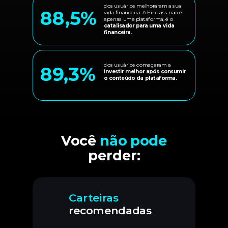
dos usuários melhoraram a sua
88,5%
vida financeira. A Finclass não é
apenas uma plataforma, é o
catalisador para uma vida
financeira.
dos usuários começaram a
89,3%
investir melhor após consumir
o conteúdo da plataforma.
Você
não pode
perder:
Carteiras
recomendadas