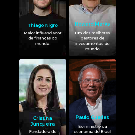
Howard Marks
Thiago Nigro
Maior influenciador
Um dos melhores
de finanças do
gestores de
mundo.
investimentos do
mundo
Paulo Guedes
Cristina
Junqueira
Ex-ministro da
Fundadora do
economia do Brasil