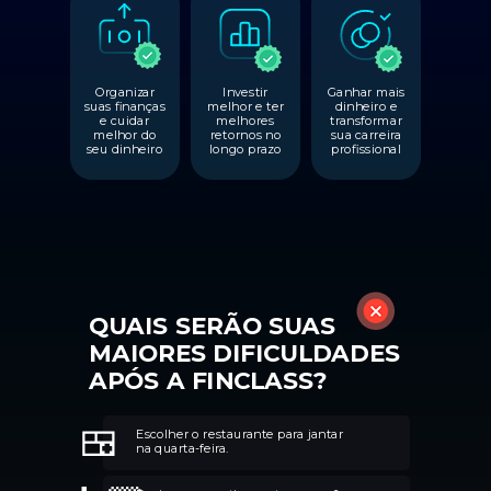
Organizar
Investir
Ganhar mais
suas finanças
melhor e ter
dinheiro e
e cuidar
melhores
transformar
melhor do
retornos no
sua carreira
seu dinheiro
longo prazo
profissional
QUAIS SERÃO SUAS
MAIORES DIFICULDADES
APÓS A FINCLASS?
🍱
Escolher o restaurante para jantar
na quarta-feira.