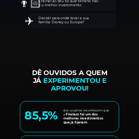
👨🏻
Ensinar ao seu tio que terreno não
é o melhor investimento.
✈️
Decidir para onde levar a sua
família: Disney ou Europa?
DÊ OUVIDOS A QUEM
JÁ
EXPERIMENTOU E
APROVOU!
85,5%
dos usuários reconhecem que
a
Finclass foi um dos
melhores investimentos
que já fizeram.