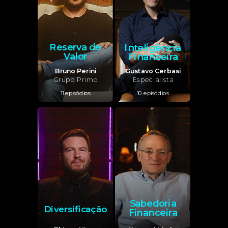
Inteligência
Reserva
de
Valor
FInanceira
Bruno Perini
Gustavo Cerbasi
Grupo Primo
Especialista
11 episódios
10 episódios
Sabedoria
Diversificação
Financeira