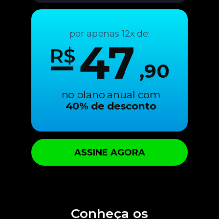
por apenas 12x de:
47
R$
,90
no plano anual com
40% de desconto
ASSINE AGORA
Conheça os