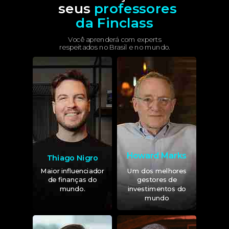
seus
professores
da Finclass
Você aprenderá com experts
respeitados no Brasil e no mundo.
Howard Marks
Thiago Nigro
Maior influenciador
Um dos melhores
de finanças do
gestores de
mundo.
investimentos do
mundo