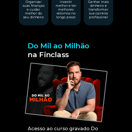
Organizar
Investir
Ganhar mais
suas finanças
melhor e ter
dinheiro e
e cuidar
melhores
transformar
melhor do
retornos no
sua carreira
seu dinheiro
longo prazo
profissional
Do Mil ao Milhão
na Finclass
Acesso ao curso gravado Do