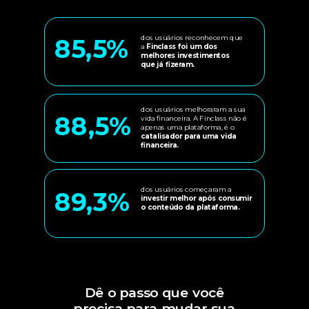
85,5%
dos usuários reconhecem que
a
Finclass foi um dos
melhores investimentos
que já fizeram.
dos usuários melhoraram a sua
88,5%
vida financeira. A Finclass não é
apenas uma plataforma, é o
catalisador para uma vida
financeira.
dos usuários começaram a
89,3%
investir melhor após consumir
o conteúdo da plataforma.
Dê o passo que você
precisa para mudar sua